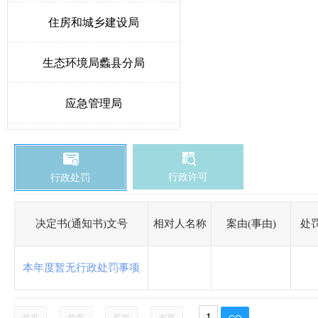
住房和城乡建设局
生态环境局蠡县分局
应急管理局
教育和体育局
行政许可
行政处罚
发展和改革局
卫生健康局
决定书(通知书)文号
相对人名称
案由(事由)
处
医疗保障局
本年度暂无行政处罚事项
城市综合行政执法局
首页
前页
后页
末页