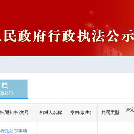
行政处罚
决定
书(通知书)文号
相对人名称
案由(事由)
处罚类型
有行政处罚事项