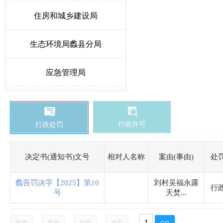
住房和城乡建设局
生态环境局蠡县分局
应急管理局
教育和体育局
行政许可
行政处罚
发展和改革局
卫生健康局
决定书(通知书)文号
相对人名称
案由(事由)
处
蠡吾罚决字【2025】第10
刘村吴福永露
医疗保障局
行
号
天焚...
城市综合行政执法局
首页
前页
后页
末页