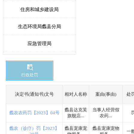
住房和城乡建设局
生态环境局蠡县分局
应急管理局
教育和体育局
行政处罚
发展和改革局
卫生健康局
决定书(通知书)文号
相对人名称
案由(事由)
处
蠡县达克芙
当事人经营假
医疗保障局
蠡农农药罚【2023】04号
旗舰店...
农药...
城市综合行政执法局
蠡农（诊疗）罚【2023】
蠡县宠康宠
蠡县宠康宠物
一