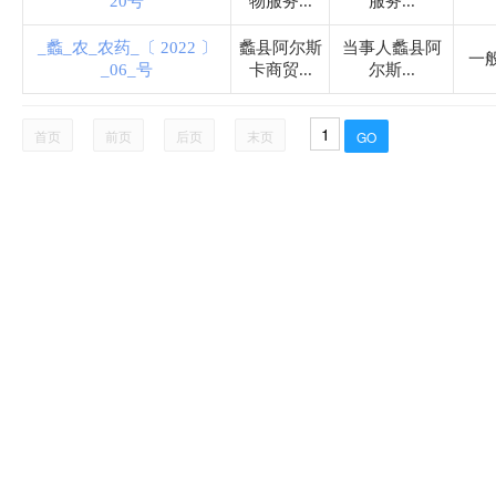
20号
物服务...
服务...
烟草专卖局
_蠡_农_农药_〔 2022 〕
蠡县阿尔斯
当事人蠡县阿
一
_06_号
卡商贸...
尔斯...
公安局
首页
前页
后页
末页
文化广电和旅游局
工业和信息化局
民政局
蠡吾镇
留史镇
万安镇