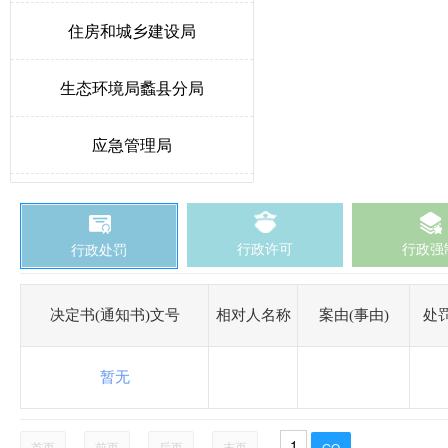
住房和城乡建设局
生态环境局蠡县分局
应急管理局
教育和体育局
行政许可
行政强
行政处罚
发展和改革局
卫生健康局
决定书(通知书)文号
相对人名称
案由(事由)
处
医疗保障局
暂无
城市综合行政执法局
首页
前页
后页
末页