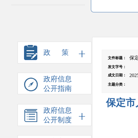
政 策
保
文件标题
：
发文字号
：
202
成文日期
：
政府信息
主题分类
：
公开指南
保定市
政府信息
公开制度