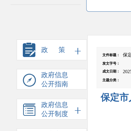
政 策
保
文件标题
：
发文字号
：
202
成文日期
：
政府信息
主题分类
：
公开指南
保定市
政府信息
公开制度