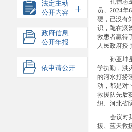
孔德志
法定主动
员。
202
公开内容
硬，已没有
识，跪在滚
政府信息
救患者赢得
公开年报
人民政府授
孙亚坤
依申请公开
学执勤，洪
的河水打捞
动，都是对
救援队先后
织、河北省
会议对
援、蓝天救