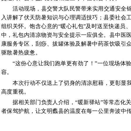
活动现场，县交警大队民警带来实用交通安全
入讲解了伏天防暑知识与心理调适技巧；县委社会
组织关怀。饱含心意的
“暖心礼包”及时送至快递员
中，礼包内清凉物资与安全提示一应俱全。县中医
康服务专区，刮痧、拔罐体验及解暑中药茶饮吸引
驱散暑热疲惫。
“这份心意让我们跑单更有劲了！”一位现场体
容。
本次行动不仅送上了切身的清凉慰藉，更彰显
高度重视。
据相关部门负责人介绍，
“暖新驿站”等常态化
者保驾护航，让文明蠡县的温度在每一公里奔波中