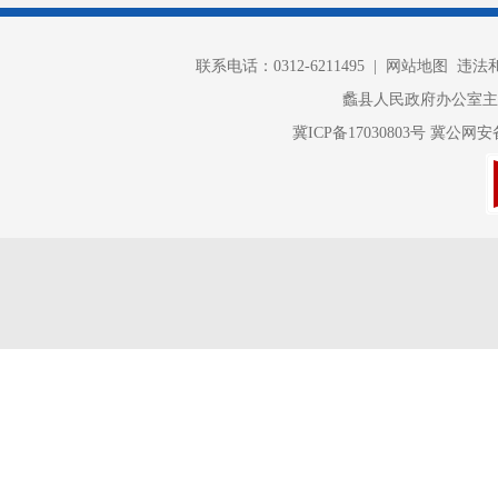
联系县
联系电话：0312-6211495 |
网站地图
违法和不
魏彦茹
蠡县人民政府办公室
医疗保障、
冀ICP备17030803号
冀公网安备 
分管县
室）、县医
负责与
张秋刚
督管理、
知
和管理
等方
分管县