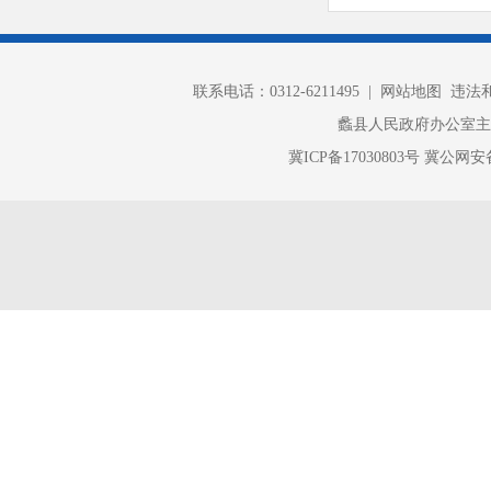
教师们
师、小陈中
评，侯亚敏
联系电话：0312-6211495 |
网站地图
违法和不
要求：
一是
蠡县人民政府办公室
学，用什么
冀ICP备17030803号
冀公网安备 
师在学生的
样，听出了
音乐的本质
多媒体的运
保定市
教学案例分
学习要点，
奥尔夫教学
学法，为音