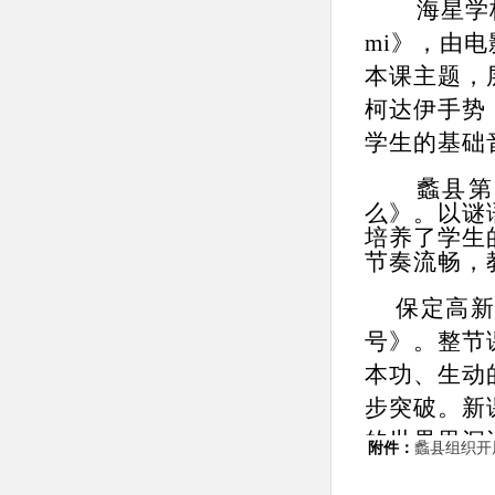
海星学
mi
》，由电
本课主题，
柯达伊手势
学生的基础
蠡县第
么》。以谜
培养了学生
节奏流畅，
保定高
号》。整节
本功、生动
步突破。新
的世界里沉
附件：
蠡县组织开
音乐素养得