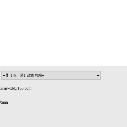
nwxb@163.com
0001