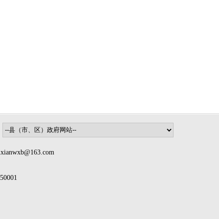
nwxb@163.com
0001