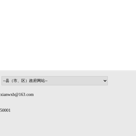
nwxb@163.com
0001