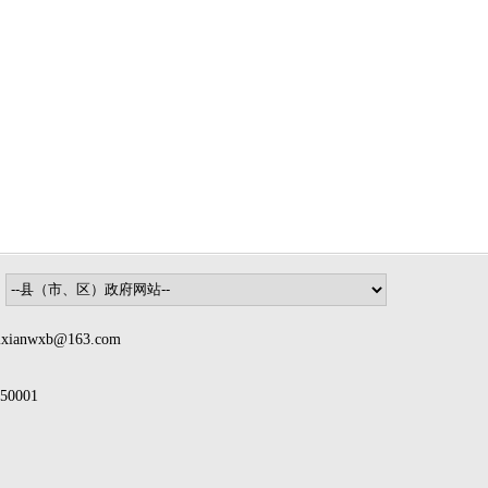
nwxb@163.com
0001