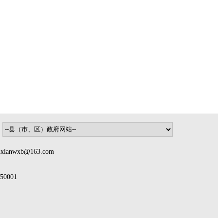
nwxb@163.com
0001